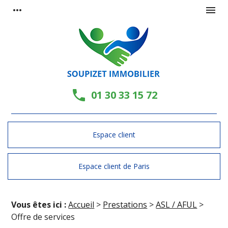
Panneau de gestion des cookies
more_horiz
menu
phone
01 30 33 15 72
Espace client
Espace client de Paris
Vous êtes ici :
Accueil
>
Prestations
>
ASL / AFUL
>
Offre de services